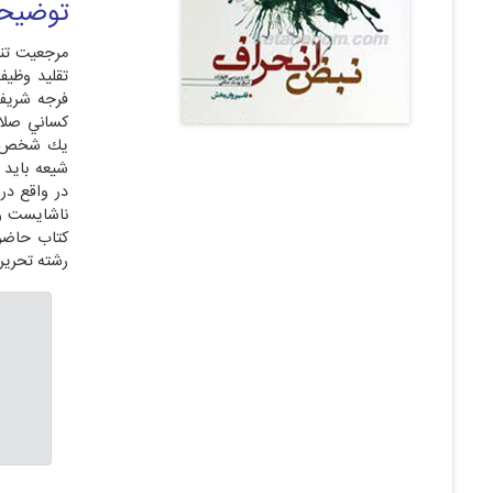
توضیح
مرجعيت تنه
تقليد وظيف
فرجه شريف 
كساني صلاح
يك شخص به
شيعه بايد 
در واقع در
ناشايست وا
رشته تحرير