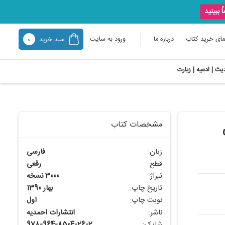
ً ببینید
مای خرید کتاب
درباره ما
ورود به سایت
سبد خرید
0
یث | ادعیه | زیارت
مشخصات کتاب
زبان:
فارسی
قطع:
رقعی
تیراژ:
3000 نسخه
تاریخ چاپ:
بهار 1390
نوبت چاپ:
اول
ناشر:
انتشارات احمدیه
شابک:
978-964-8504-26-2