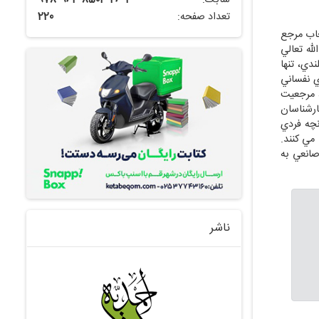
تعداد صفحه:
220
خاب مرجع
له تعالي
دي، تنها
ي نفساني
 مرجعيت
ارشناسان
نچه فردي
مي كنند.
خ يوسف صانعي به
ناشر