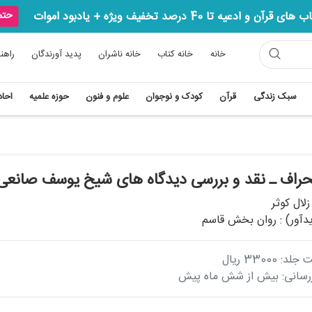
آن و ادعیه تا 40 درصد تخفیف ویژه + یادبود اموات
حتما
خانه
خانه کتاب
خانه ناشران
پدید آورندگان
راهن
سبک زندگی
قرآن
کودک و نوجوان
علوم و فنون
حوزه علمیه
احاد
حراف ـ نقد و بررسی دیدگاه های شیخ یوسف صانعی
زلال کوثر
دآور) :
روان بخش قاسم
33000 ریال
زرسانی: بیش از شش ماه پیش