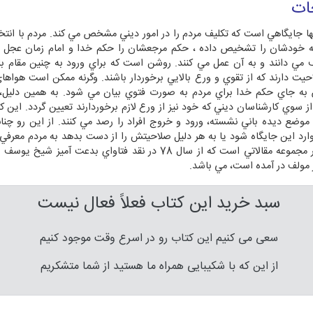
ات
ا جايگاهي است كه تكليف مردم را در امور ديني مشخص مي كند. مردم با انت
ه خودشان را تشخيص داده ، حكم مرجعشان را حكم خدا و امام زمان عجل ال
مي دانند و به آن عمل مي كنند. روشن است كه براي ورود به چنين مقام بلن
يت دارند كه از تقوي و ورع بالايي برخوردار باشند. وگرنه ممكن است هواها
 جاي حكم خدا براي مردم به صورت فتوي بيان مي شود. به همين دليل،
از سوي كارشناسان ديني كه خود نيز از ورع لازم برخوردارند تعيين گردد. اين ك
 موضع ديده باني نشسته، ورود و خروج افراد را رصد مي كنند. از اين رو چنا
رد اين جايگاه شود يا به هر دليل صلاحيتش را از دست بدهد به مردم معرفي 
كتاب حاضر مجموعه مقالاتي است كه از سال 78 در نقد فتاواي بدعت آميز شي
 مولف در آمده است، مي باشد.
سبد خرید این کتاب فعلاً فعال نیست
سعی می کنیم این کتاب رو در اسرع وقت موجود کنیم
از این که با شکیبایی همراه ما هستید از شما متشکریم