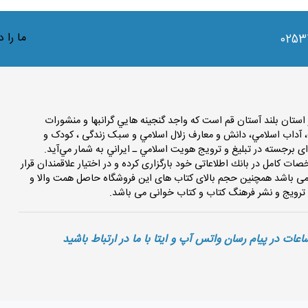
ما را 
0253
تان بلند آستان قم است كه واجد گنجينه هايي گرانبها و منشورات
 آداب اسلامي، دانش و معارف زلال اسلامي و سبک زندگی ، کودک و
ای برجسته در تبليغ و ترويج هويت اسلامي ـ ايراني به شمار مي‌آيد.
کنون بیش از 50000 عنوان كتاب با مشخصات كامل در بانك اطلاعاتی خود بارگزاری کرده و در اختیار علاقمندان قرار
قم می باشد همچنین حجم بالای کتاب های این فروشگاه حاصل همت والا و