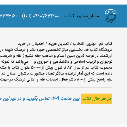
مشاوره خرید کتاب
(ایتا) 09907631200
-
7743160
کتاب قم : بهترین انتخاب / کمترین هزینه / اطمینان در خرید
فروشگاه كتاب قم، نخستين مركز تخصصي حوزه نشر و فرهنگ شيعه در اس
ارزشمند در عرصه (دين مبين اسلام و مذهب حقه تشيع) فقه و شريعت،
نوجوان و تربیت اسلامی و دانشگاهی و حوزوی و ... مي‌باشد كه نمونه‌ 
مجموعه كتاب قم از سال 83 تا 
داده است که این آمار فزاینده بیانگر تعداد منشورات ناشران استان 
عزم راسخ بیش از 800 ناشر فعال، اصحاب قلم و اهالی فرهنگ در جهت ترویج و نشر فرهنگ کتاب و کتاب خوانی می باشد.
در هر حال کتاب
بین ساعت 9-17 تماس بگیرید و در غیر این ساعات در پیام رسان واتس آپ و ایتا با ما در ارتباط باشید