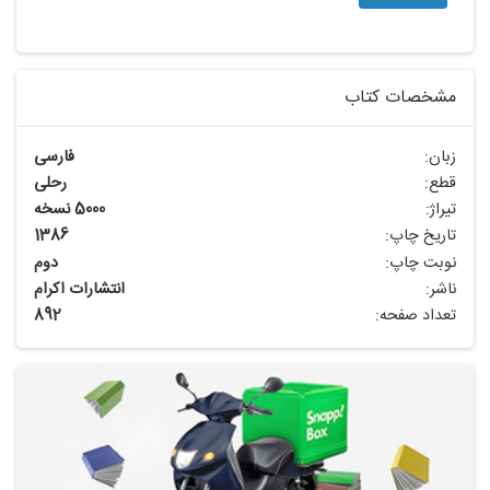
مشخصات کتاب
زبان:
فارسی
قطع:
رحلی
تیراژ:
5000 نسخه
تاریخ چاپ:
1386
نوبت چاپ:
دوم
ناشر:
انتشارات اکرام
تعداد صفحه:
892