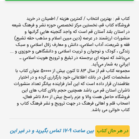
کتاب قم : بهترین انتخاب / کمترین هزینه / اطمینان در خرید
فروشگاه كتاب قم، نخستين مركز تخصصي حوزه نشر و فرهنگ شيعه
در استان بلند آستان قم است كه واجد گنجينه هايي گرانبها و
منشورات ارزشمند در عرصه (دين مبين اسلام و مذهب حقه تشيع)
فقه و شريعت، آداب اسلامي، دانش و معارف زلال اسلامي و سبک
زندگی ، کودک و نوجوان و تربیت اسلامی و دانشگاهی و حوزوی و ...
مي‌باشد كه نمونه‌ ای برجسته در تبليغ و ترويج هويت اسلامي ـ
ايراني به شمار مي‌آيد.
مجموعه كتاب قم از سال 83 تا کنون بیش از 50000 عنوان كتاب با
مشخصات كامل در بانك اطلاعاتی خود بارگزاری کرده و در اختیار
علاقمندان قرار داده است که این آمار فزاینده بیانگر تعداد منشورات
ناشران استان قم می باشد همچنین حجم بالای کتاب های این
فروشگاه حاصل همت والا و عزم راسخ بیش از 800 ناشر فعال،
اصحاب قلم و اهالی فرهنگ در جهت ترویج و نشر فرهنگ کتاب و
کتاب خوانی می باشد.
در هر حال کتاب
بین ساعت 9-17 تماس بگیرید و در غیر این