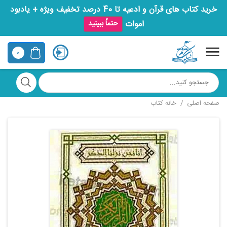
خرید کتاب های قرآن و ادعیه تا 40 درصد تخفیف ویژه + یادبود
اموات
حتماً ببینید
0
صفحه اصلی
خانه کتاب