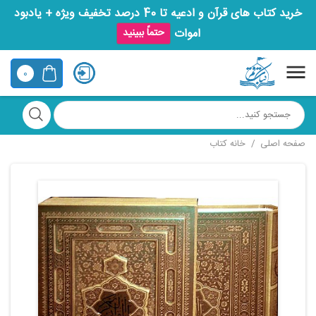
خرید کتاب های قرآن و ادعیه تا 40 درصد تخفیف ویژه + یادبود
اموات
حتماً ببینید
0
صفحه اصلی
خانه کتاب