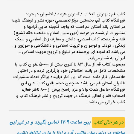
کتاب قم : بهترین انتخاب / کمترین هزینه / اطمینان در خرید
فروشگاه كتاب قم، نخستين مركز تخصصي حوزه نشر و فرهنگ شيعه
در استان بلند آستان قم است كه واجد گنجينه هايي گرانبها و
منشورات ارزشمند در عرصه (دين مبين اسلام و مذهب حقه تشيع)
فقه و شريعت، آداب اسلامي، دانش و معارف زلال اسلامي و سبک
زندگی ، کودک و نوجوان و تربیت اسلامی و دانشگاهی و حوزوی و ...
مي‌باشد كه نمونه‌ ای برجسته در تبليغ و ترويج هويت اسلامي ـ
ايراني به شمار مي‌آيد.
مجموعه كتاب قم از سال 83 تا کنون بیش از 50000 عنوان كتاب با
مشخصات كامل در بانك اطلاعاتی خود بارگزاری کرده و در اختیار
علاقمندان قرار داده است که این آمار فزاینده بیانگر تعداد منشورات
ناشران استان قم می باشد همچنین حجم بالای کتاب های این
فروشگاه حاصل همت والا و عزم راسخ بیش از 800 ناشر فعال،
اصحاب قلم و اهالی فرهنگ در جهت ترویج و نشر فرهنگ کتاب و
کتاب خوانی می باشد.
در هر حال کتاب
بین ساعت 9-17 تماس بگیرید و در غیر این
ساعات در پیام رسان واتس آپ و ایتا با ما در ارتباط باشید