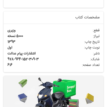
مشخصات کتاب
قطع:
وزیری
تیراژ:
5000 نسخه
تاریخ چاپ:
1393
نوبت چاپ:
اول
ناشر:
انتشارات پیام عدالت
شابک:
978-964-152-309-3
تعداد صفحه:
616