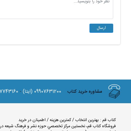
مشاوره خرید کتاب
(ایتا) 09907631200
-
7743160
کتاب قم : بهترین انتخاب / کمترین هزینه / اطمینان در خرید
فروشگاه كتاب قم، نخستين مركز تخصصي حوزه نشر و فرهنگ شيعه در اس