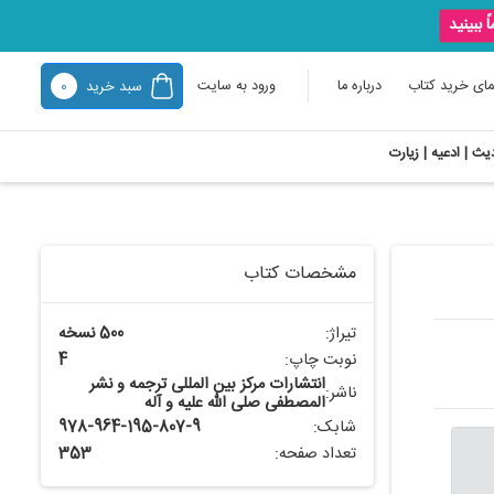
ً ببینید
مای خرید کتاب
درباره ما
ورود به سایت
سبد خرید
0
یث | ادعیه | زیارت
مشخصات کتاب
تیراژ:
500 نسخه
نوبت چاپ:
4
انتشارات مرکز بین المللی ترجمه و نشر
ناشر:
المصطفی صلی الله علیه و آله
شابک:
978-964-195-807-9
تعداد صفحه:
353