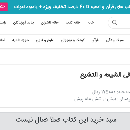
آن و ادعیه تا 40 درصد تخفیف ویژه + یادبود اموات
حتما
خانه
خانه کتاب
خانه ناشران
پدید آورندگان
راهن
سبک زندگی
قرآن
کودک و نوجوان
علوم و فنون
حوزه علمیه
احاد
 الشیعه و التشیع
175000 ریال
زرسانی: بیش از شش ماه پیش
سبد خرید این کتاب فعلاً فعال نیست