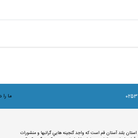
ما را 
0253
تان بلند آستان قم است كه واجد گنجينه هايي گرانبها و منشورات