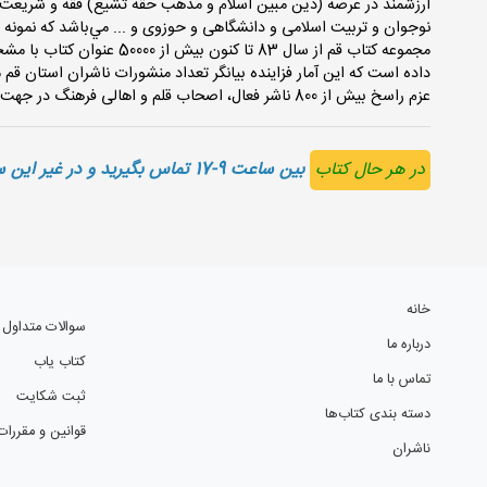
ارزشمند در عرصه (دين مبين اسلام و مذهب حقه تشيع) فقه و شريعت،
نوجوان و تربیت اسلامی و دانشگاهی و حوزوی و ... مي‌باشد كه نمونه‌ 
مجموعه كتاب قم از سال 83 تا 
داده است که این آمار فزاینده بیانگر تعداد منشورات ناشران استان 
عزم راسخ بیش از 800 ناشر فعال، اصحاب قلم و اهالی فرهنگ در جهت ترویج و نشر فرهنگ کتاب و کتاب خوانی می باشد.
در هر حال کتاب
بین ساعت 9-17 تماس بگیرید و در غیر این ساعات در پیام رسان واتس آپ و ایتا با ما در ارتباط باشید
خانه
سوالات متداول
درباره ما
کتاب یاب
تماس با ما
ثبت شکایت
دسته بندی کتاب‌ها
قوانین و مقررات
ناشران